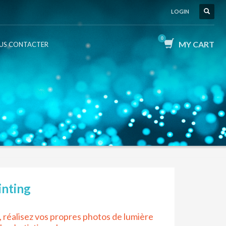
LOGIN
MY CART
US CONTACTER
inting
, réalisez vos propres photos de lumière