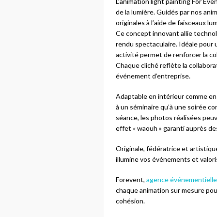
L’animation light painting For Eve
de la lumière. Guidés par nos ani
originales à l’aide de faisceaux l
Ce concept innovant allie technolo
rendu spectaculaire. Idéale pour 
activité permet de renforcer la c
Chaque cliché reflète la collabor
événement d’entreprise.
Adaptable en intérieur comme en ex
à un séminaire qu’à une soirée cor
séance, les photos réalisées peuv
effet « waouh » garanti auprès des
Originale, fédératrice et artistiqu
illumine vos événements et valorise
Forevent,
agence événementielle 
chaque animation sur mesure pour 
cohésion.