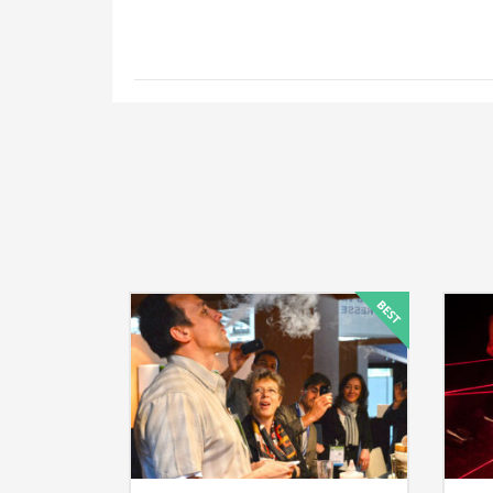
Cher Mickaël, Au nom de 
première collaboration. L’a
par l’originalité du concept
transmettre de nouveau 
remercions d’avoir contribué 
Nous ne manquerons p