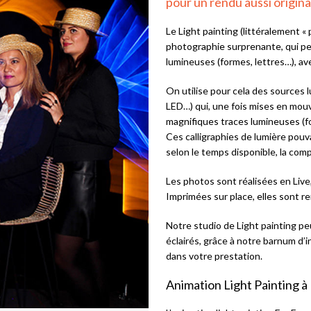
pour un rendu aussi original
Le Light painting (littéralement «
photographie surprenante, qui per
lumineuses (formes, lettres…), a
On utilise pour cela des sources 
LED…) qui, une fois mises en mo
magnifiques traces lumineuses (fo
Ces calligraphies de lumière pouva
selon le temps disponible, la comp
Les photos sont réalisées en Live
Imprimées sur place, elles sont re
Notre studio de Light painting pe
éclairés, grâce à notre barnum d’i
dans votre prestation.
Animation Light Painting à 