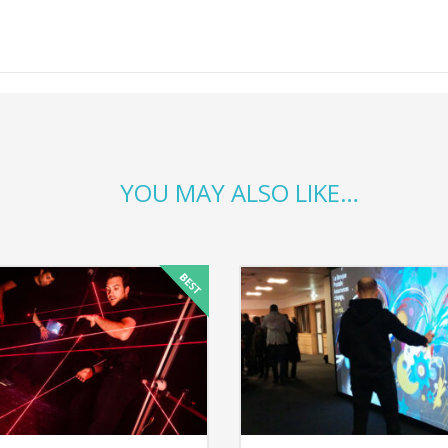
L’esprit jazz, je tenais à vous exprimer toute 
nimation de light painting a été très appréciée 
 que par la qualité de l’accueil des invités p
nos félicitations pour leur efficacité et leur 
YOU MAY ALSO LIKE…
au succès de la soirée. Nous espérons avoir le
as de reprendre contact avec vous pour toute 
L’Esprit Jazz