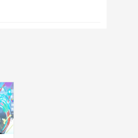
notre satisfaction pour notre
par le client et ses invités tant
ar Denis et Romain. Merci de leur
professionnalisme. Nous vous
 plaisir de retravailler ensemble.
nouvelle demande clients.