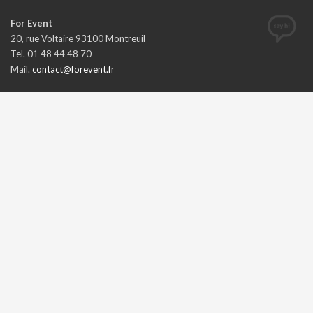
seconde partie
dansante…
Forevent,
For Event
agence
20, rue Voltaire 93100 Montreuil
événementielle à
Paris
et
spécialiste du
Tel. 01 48 44 48 70
teambuilding à Paris
,
Mail.
contact@forevent.fr
conçoit chaque
animation sur
mesure pour refléter
votre culture
d’entreprise et vos
objectifs de
cohésion.
GET SOCIAL
© 2019 For Event : tous droits réservés -
Votre agence
événementiel à Paris