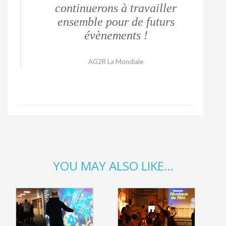
continuerons à travailler
ensemble pour de futurs
évènements !
AG2R La Mondiale
Bonjour Muriel, Merci à toi et
ton équipe, un travail très
professionnel, un service sur
mesure, tout le monde a adoré
YOU MAY ALSO LIKE…
la déco, l’animation, le quizz,
les télécommandes,
l’animateur !! Bref, une super
soirée septième art !!!! Nous
n’hésiterons pas à te