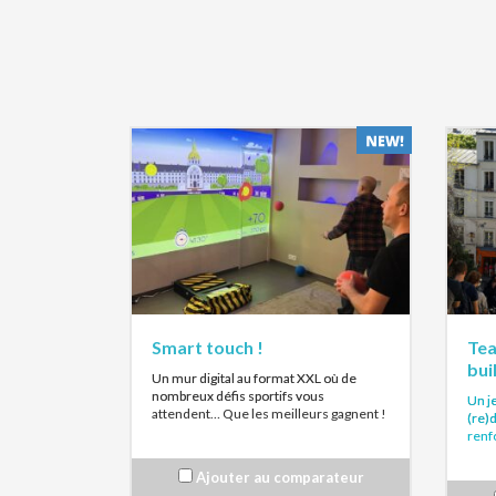
Smart touch !
Tea
bui
Un mur digital au format XXL où de
nombreux défis sportifs vous
Un je
attendent… Que les meilleurs gagnent !
(re)
renf
Dans cette aire de jeu tactile installée
sur le lieu de votre événement,
Muni
Ajouter au comparateur
plusieurs participants s’affrontent
rues