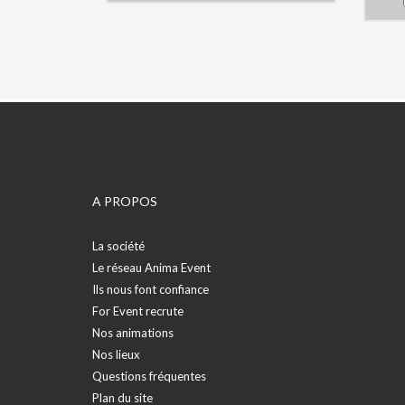
autour de jeux sportifs et digitaux en
maxi
faisant preuve d’un maximum d’adresse
affic
et de rapidité !
L’objectif consiste à
Réso
envoyer une balle en mousse
jeux
directement sur un mur équipé de
épre
capteurs, afin de toucher des cibles
défi
digitales plus rapidement que les autres
sont
compétiteurs. Nos jeux se déclinent sur
renfo
des thématiques de quiz JO
(toucher la
d’équ
bonne réponse parmi plusieurs)
ou encore
:
de cibles en mouvement
(toucher la cible
Mont
avant qu’elle ne disparaisse de l’écran…).
un je
Une animation tous publics, idéale pour
la d
introduire du Fun et de la compétition
A PROPOS
d’hie
lors d’un cocktail ou d’un salon !
Le Ma
un q
d’an
La société
jeu 
Le réseau Anima Event
Bien
: d’a
Ils nous font confiance
proc
For Event recrute
même
Nos animations
Spéc
Nos lieux
l’év
appli
Questions fréquentes
pers
Plan du site
coule