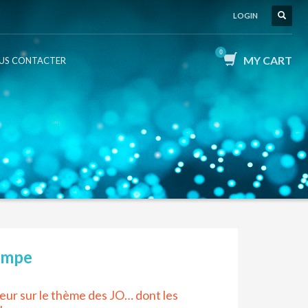
LOGIN
MY CART
US CONTACTER
lympe
ieur sur le thème des JO… dont les