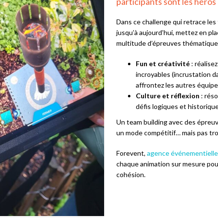
participants sont les héros 
Dans ce challenge qui retrace les
jusqu’à aujourd’hui, mettez en pl
multitude d’épreuves thématique
Fun et créativité
: réalise
incroyables (incrustation d
affrontez les autres équipe
Culture et réflexion
: rés
défis logiques et historiq
Un team building avec des épreuv
un mode compétitif… mais pas trop
Forevent,
agence événementielle 
chaque animation sur mesure pour 
cohésion.