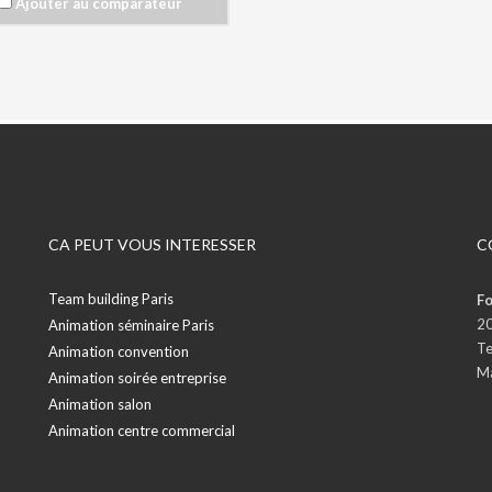
Ajouter au comparateur
mum de défis thématiques
hés sur leur carte interactive.
lution d’énigmes, puzzles digitaux,
 d’observation et de logique,
uves de géolocalisation avancée,
s photo et vidéo déjantés… Ces jeux
 spécialement étudiés pour
rcer la cohésion et l’esprit
ipe, dans le quartier de votre choix
martre :
u de piste à dominante culturelle, à
écouverte des plus grands artistes
r et d’aujourd’hui.
CA PEUT VOUS INTERESSER
C
rais :
uartier qui regorge de curiosités et
ecdotes historiques, un terrain de
Team building Paris
Fo
incroyable pour votre team building !
20
Animation séminaire Paris
tôt disponibles
Te
utres quartiers parisiens auront très
Animation convention
hainement leur propre rallye, de
Ma
Animation soirée entreprise
 que Bordeaux et Montpellier.
Animation salon
ialement développée pour
Animation centre commercial
énementiel d’entreprise, notre
cation propriétaire est
onnalisable avec votre logo et
urs. La navigation est fluide pour