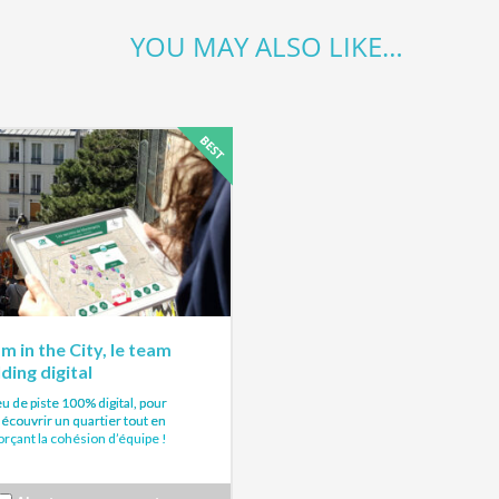
YOU MAY ALSO LIKE…
m in the City, le team
lding digital
u de piste 100% digital, pour
découvrir un quartier tout en
orçant la cohésion d’équipe !
es d’iPad, les équipes arpentent les
 d’un quartier afin de relever un