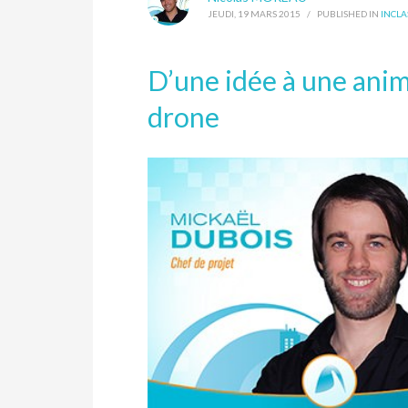
JEUDI, 19 MARS 2015
/
PUBLISHED IN
INCLA
D’une idée à une anima
drone