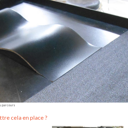
du parcours
re cela en place ?