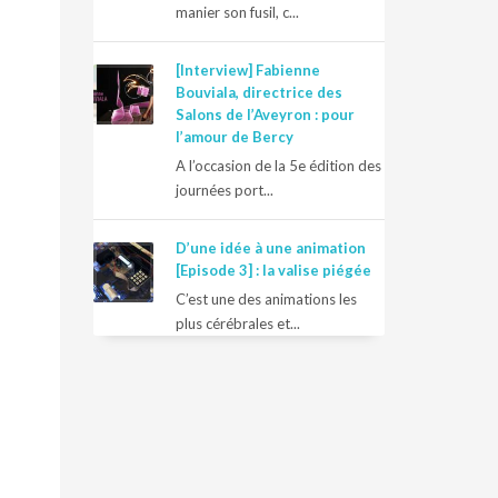
manier son fusil, c...
[Interview] Fabienne
Bouviala, directrice des
Salons de l’Aveyron : pour
l’amour de Bercy
A l’occasion de la 5e édition des
journées port...
D’une idée à une animation
[Episode 3] : la valise piégée
C’est une des animations les
plus cérébrales et...