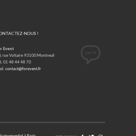
ONTACTEZ-NOUS !
r Event
, rue Voltaire 93100 Montreuil
l. 01 48 44 48 70
il.
contact@forevent.fr
événementiel à Paris