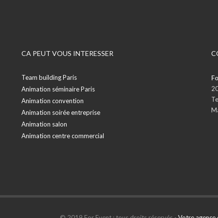
CA PEUT VOUS INTERESSER
C
Team building Paris
Fo
20
Animation séminaire Paris
Te
Animation convention
Ma
Animation soirée entreprise
Animation salon
Animation centre commercial
© 2019 For Event : tous droits réservés -
Votre agence 