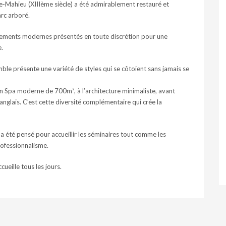
-le-Mahieu (XIIIème siècle) a été admirablement restauré et
arc arboré.
ements modernes présentés en toute discrétion pour une
e.
ble présente une variété de styles qui se côtoient sans jamais se
n Spa moderne de 700m², à l’architecture minimaliste, avant
anglais. C’est cette diversité complémentaire qui crée la
a été pensé pour accueillir les séminaires tout comme les
rofessionnalisme.
ueille tous les jours.