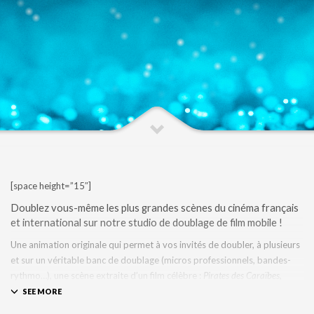
[space height=”15″]
Doublez vous-même les plus grandes scènes du cinéma français
et international sur notre studio de doublage de film mobile !
Une animation originale qui permet à vos invités de doubler, à plusieurs
et sur un véritable banc de doublage (micros professionnels, bandes-
rythmo…), une scène extraite d’un film célèbre :
Pirates des Caraïbes,
Camping, Scènes de ménages, King Kong, Les Ch’tis…