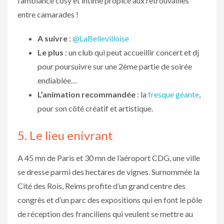
l’ambiance cosy et intime propice aux retrouvailles
entre camarades !
A suivre
:
@LaBellevilloise
Le plus
: un club qui peut accueillir concert et dj
pour poursuivre sur une 2ème partie de soirée
endiablée…
L’animation recommandée
: la
fresque géante
,
pour son côté créatif et artistique.
5. Le lieu enivrant
A 45 mn de Paris et 30 mn de l’aéroport CDG, une ville
se dresse parmi des hectares de vignes. Surnommée la
Cité des Rois, Reims profite d’un grand centre des
congrès et d’un parc des expositions qui en font le pôle
de réception des franciliens qui veulent se mettre au